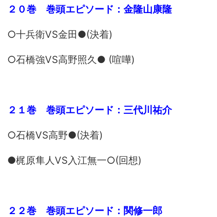
２０巻 巻頭エピソード：金隆山康隆
○十兵衛VS金田●(決着)
○石橋強VS高野照久● (喧嘩)
２１巻 巻頭エピソード：三代川祐介
○石橋VS高野●(決着)
●梶原隼人VS入江無一○(回想)
２２巻 巻頭エピソード：関修一郎