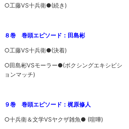
○工藤VS十兵衛●(続き)
８巻 巻頭エピソード：田島彬
○工藤VS十兵衛●(決着)
○田島彬VSモーラー●(ボクシングエキシビシ
ョンマッチ)
９巻 巻頭エピソード：梶原修人
○十兵衛＆文学VSヤクザ雑魚● (喧嘩)