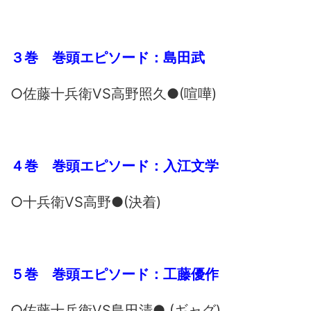
３巻 巻頭エピソード：島田武
○佐藤十兵衛VS高野照久●(喧嘩)
４巻 巻頭エピソード：入江文学
○十兵衛VS高野●(決着)
５巻 巻頭エピソード：工藤優作
○佐藤十兵衛VS島田清● (ギャグ)