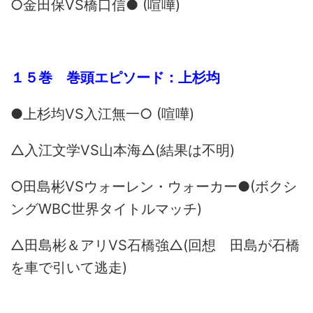
○金田保VS橋口信● (喧嘩)
１５巻 巻頭エピソード：上杉均
●上杉均VS入江無一○ (喧嘩)
△入江文学VS山本海△(結果は不明)
○田島彬VSウォーレン・ウォーカー●(ボクシ
ングWBC世界タイトルマッチ)
△田島彬＆アリVS石橋強△(回想 田島が石橋
を車で引いて逃走)