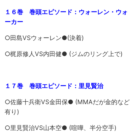
１６巻 巻頭エピソード：ウォーレン・ウォ
ーカー
○田島VSウォーレン●(決着)
○梶原修人VS内田健● (ジムのリング上で)
１７巻 巻頭エピソード：里見賢治
○佐藤十兵衛VS金田保● (MMAだが金的など
有り)
○里見賢治VS山本空● (喧嘩、半分空手)