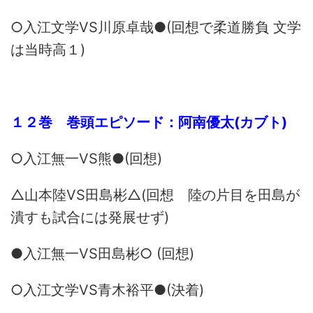
○入江文学VS川原卓哉●(回想で柔道勝負 文学
は当時高１)
１２巻 巻頭エピソード：阿南優太(カブト)
○入江無一VS熊●(回想)
△山本陸VS田島彬△(回想 陸の片目を田島が
潰すも試合には発展せず)
●入江無一VS田島彬○ (回想)
○入江文学VS青木裕平●(決着)