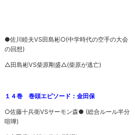
●佐川睦夫VS田島彬○(中学時代の空手の大会
の回想)
△田島彬VS柴原剛盛△(柴原が逃亡)
１４巻 巻頭エピソード：金田保
○佐藤十兵衛VSサーモン森● (総合ルール半分
喧嘩)