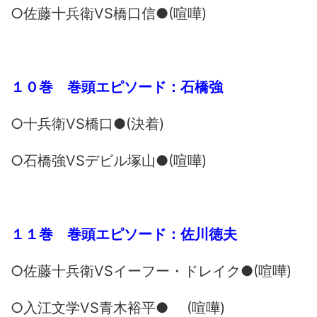
○佐藤十兵衛VS橋口信●(喧嘩)
１０巻 巻頭エピソード：石橋強
○十兵衛VS橋口●(決着)
○石橋強VSデビル塚山●(喧嘩)
１１巻 巻頭エピソード：佐川徳夫
○佐藤十兵衛VSイーフー・ドレイク●(喧嘩)
○入江文学VS青木裕平● (喧嘩)