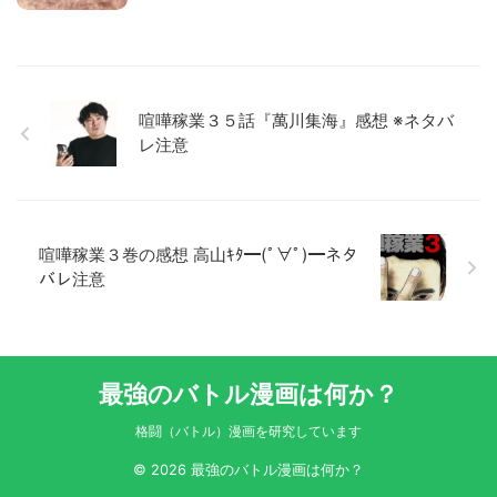
喧嘩稼業３５話『萬川集海』感想 ※ネタバ
レ注意
喧嘩稼業３巻の感想 高山ｷﾀ━(ﾟ∀ﾟ)━ネタ
バレ注意
最強のバトル漫画は何か？
格闘（バトル）漫画を研究しています
© 2026 最強のバトル漫画は何か？