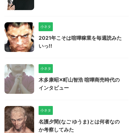
小ネタ
2021年こそは喧嘩稼業を毎週読みた
いっ!!
小ネタ
木多康昭✕町山智浩 喧嘩商売時代の
インタビュー
小ネタ
名護夕間(なご ゆうま)とは何者なの
か考察してみた