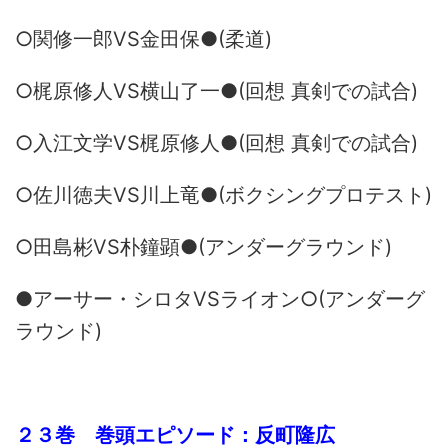
○関修一郎VS金田保●(柔道)
○梶原修人VS横山了一●(回想 真剣での試合)
○入江文学VS梶原修人●(回想 真剣での試合)
○佐川徳夫VS川上竜●(ボクシングプロテスト)
○田島彬VS朴鐘顕●(アンダーグラウンド)
●アーサー・シロタVSライオン○(アンダーグ
ラウンド)
２３巻 巻頭エピソード：反町隆広