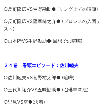
○反町隆広VS生野勘助● (リング上での喧嘩)
○反町隆広VS薩摩柿之介● (プロレスの入団テ
スト)
○山本陸VS生野勘助●(回想での喧嘩)
２４巻 巻頭エピソード：佐川睦夫
○佐川睦夫VS菅野祐太郎● (喧嘩)
○三代川祐介VS五味勘助● (召琳寺拳法)
○里見VS空●(決着)