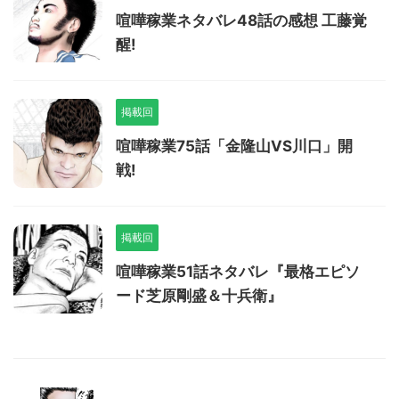
喧嘩稼業ネタバレ48話の感想 工藤覚
醒!
掲載回
喧嘩稼業75話「金隆山VS川口」開
戦!
掲載回
喧嘩稼業51話ネタバレ『最格エピソ
ード芝原剛盛＆十兵衛』