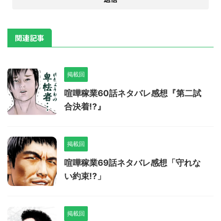
関連記事
掲載回
喧嘩稼業60話ネタバレ感想『第二試
合決着!?』
掲載回
喧嘩稼業69話ネタバレ感想「守れな
い約束!?」
掲載回