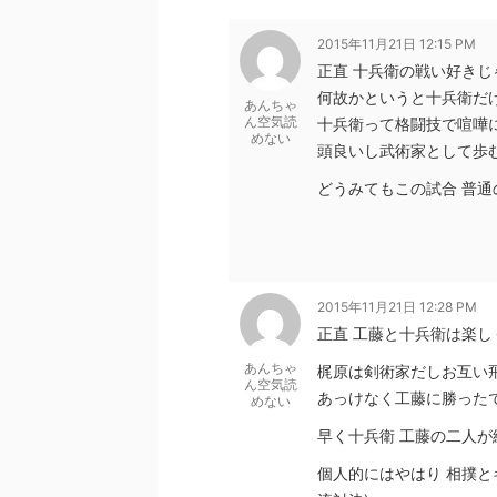
2015年11月21日 12:15 PM
正直 十兵衛の戦い好きじ
何故かというと十兵衛だ
あんちゃ
ん空気読
十兵衛って格闘技で喧嘩
めない
頭良いし武術家として歩
どうみてもこの試合 普
2015年11月21日 12:28 PM
正直 工藤と十兵衛は楽し
あんちゃ
梶原は剣術家だしお互い
ん空気読
あっけなく工藤に勝った
めない
早く十兵衛 工藤の二人
個人的にはやはり 相撲と