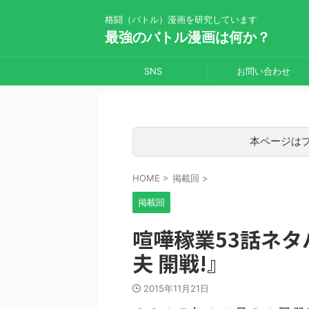
格闘（バトル）漫画を研究しています
最強のバトル漫画は何か？
SNS
お問い合わせ
本ページは
HOME
>
掲載回
>
掲載回
喧嘩稼業53話ネタ
夫 開戦!』
2015年11月21日