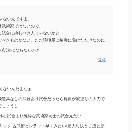
ゃないんですよ。
け武術家ではないので。
に試合に挑むべき人じゃないかと
むべきものがない。ただ喧嘩屋に喧嘩に負けただけなのに
通の試合にならないかと
返信
くないんだよなぁ
飛道具なしの武器あり試合だったら梶原が屍塗りの大刀で
でしょうし
が絡む試合より純粋な武術家同士の試合見たい
キック 古武術とシラット早くみたい(超人対決と古流と新