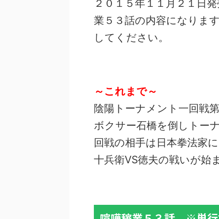
２０１５年１１月２１日発
業５３話の内容になりま
してください。
～これまで～
陰陽トーナメント一回戦
ボクサー石橋を倒しトー
回戦の相手は日本拳法家に
十兵衛VS徳夫の戦いが始
喧嘩稼業５３話 ※単行