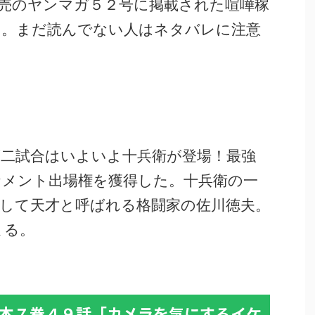
売のヤンマガ５２号に掲載された喧嘩稼
す。まだ読んでない人はネタバレに注意
第二試合はいよいよ十兵衛が登場！最強
ナメント出場権を獲得した。十兵衛の一
して天才と呼ばれる格闘家の佐川徳夫。
まる。
本７巻４９話「カメラを気にするイケ