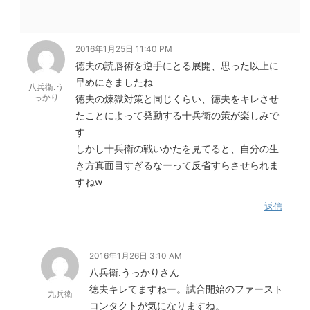
2016年1月25日 11:40 PM
徳夫の読唇術を逆手にとる展開、思った以上に
早めにきましたね
八兵衛.う
っかり
徳夫の煉獄対策と同じくらい、徳夫をキレさせ
たことによって発動する十兵衛の策が楽しみで
す
しかし十兵衛の戦いかたを見てると、自分の生
き方真面目すぎるなーって反省すらさせられま
すねw
返信
2016年1月26日 3:10 AM
八兵衛.うっかりさん
徳夫キレてますねー。試合開始のファースト
九兵衛
コンタクトが気になりますね。