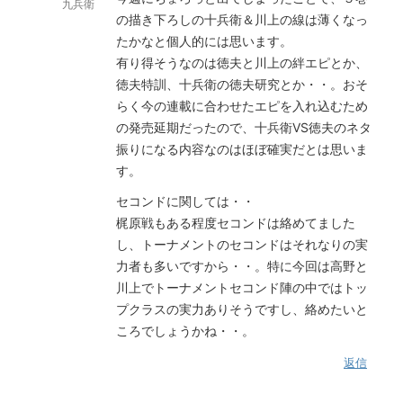
九兵衛
の描き下ろしの十兵衛＆川上の線は薄くなっ
たかなと個人的には思います。
有り得そうなのは徳夫と川上の絆エピとか、
徳夫特訓、十兵衛の徳夫研究とか・・。おそ
らく今の連載に合わせたエピを入れ込むため
の発売延期だったので、十兵衛VS徳夫のネタ
振りになる内容なのはほぼ確実だとは思いま
す。
セコンドに関しては・・
梶原戦もある程度セコンドは絡めてました
し、トーナメントのセコンドはそれなりの実
力者も多いですから・・。特に今回は高野と
川上でトーナメントセコンド陣の中ではトッ
プクラスの実力ありそうですし、絡めたいと
ころでしょうかね・・。
返信