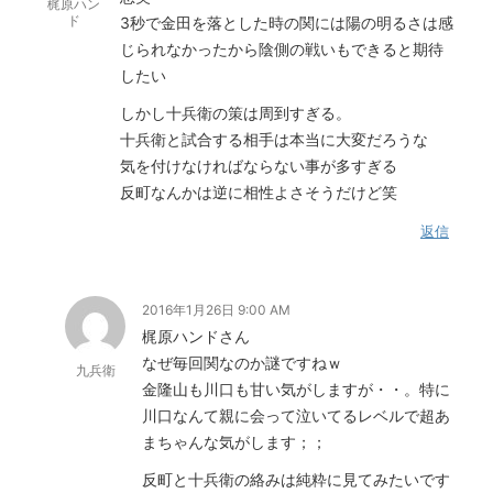
梶原ハン
ド
3秒で金田を落とした時の関には陽の明るさは感
じられなかったから陰側の戦いもできると期待
したい
しかし十兵衛の策は周到すぎる。
十兵衛と試合する相手は本当に大変だろうな
気を付けなければならない事が多すぎる
反町なんかは逆に相性よさそうだけど笑
返信
2016年1月26日 9:00 AM
梶原ハンドさん
なぜ毎回関なのか謎ですねｗ
九兵衛
金隆山も川口も甘い気がしますが・・。特に
川口なんて親に会って泣いてるレベルで超あ
まちゃんな気がします；；
反町と十兵衛の絡みは純粋に見てみたいです