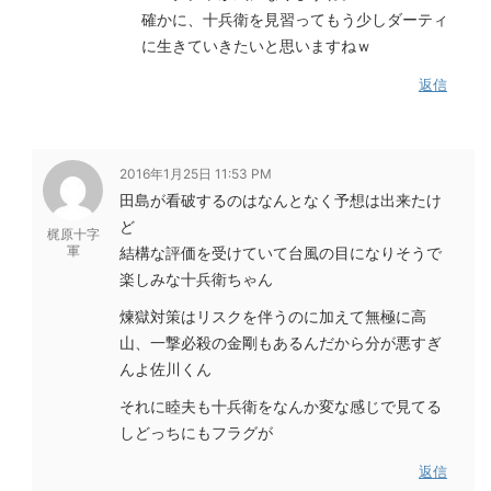
確かに、十兵衛を見習ってもう少しダーティ
に生きていきたいと思いますねｗ
返信
2016年1月25日 11:53 PM
田島が看破するのはなんとなく予想は出来たけ
ど
梶原十字
軍
結構な評価を受けていて台風の目になりそうで
楽しみな十兵衛ちゃん
煉獄対策はリスクを伴うのに加えて無極に高
山、一撃必殺の金剛もあるんだから分が悪すぎ
んよ佐川くん
それに睦夫も十兵衛をなんか変な感じで見てる
しどっちにもフラグが
返信