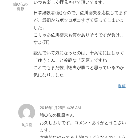
いつも楽しく拝見させて頂いてます。
餓○伝の
梶原
日拳経験者(段)なので、佐川徳夫を応援してます
が、最初からボッコボコすぎて笑ってしまいま
した。
こりゃあ佐川徳夫も何かありそうですが負けま
すよ(汗)
読んでいて気になったのは、十兵衛にはしゃぐ
「ゆうくん」と冷静な「芝原」ですね
これでもまだ佐川徳夫が勝つと思っているのか
気になりました
返信
2016年1月25日 4:26 AM
餓○伝の梶原さん
お久しぶりです。コメントありがとうござい
九兵衛
ます。
本格的にやってる人的にはどうなんでしょう