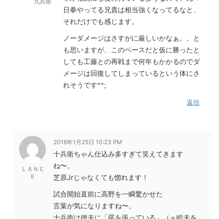
九兵衛
日拳やってる兄貴は相当強くなってるなと、
それだけでも感じます。
ノーダメージはさすがに厳しいかなぁ。。と
も思いますが、このペースだと仮に勝ったと
しても工藤との再戦まで何年もかかるのでダ
メージは回復してしまっているという体にさ
れそうです^^;
返信
2016年1月25日 10:23 PM
十兵衛ちゃん仕込み多すぎて笑えてきます
ね〜。
ＬＡＮＣ
Ｅ
芝原Jrじゃなくても惚れます！
試合開始直前に高野を一瞬驚かせた
言葉が気になりますね〜。
十兵衛は徳夫に「罠を張っている」（＝睦夫を