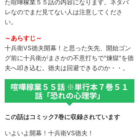
た喧嘩稼業５５話の内容になります。ネタバ
レなのでまだ見てない人は注意してくださ
い。
～あらすじ～
十兵衛VS徳夫開幕！と思った矢先、開始ゴン
グ前に十兵衛がまさかの不意打ちで"煉獄"を徳
夫へ叩き込む。徳夫は回避できるのか・・。
喧嘩稼業５５話 ※単行本７巻５１
話「恐れの心理学」
この話はコミック7巻に収録されています
いよいよ開幕！十兵衛VS徳夫！