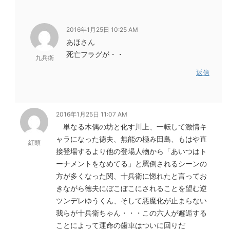
2016年1月25日 10:25 AM
あほさん
死亡フラグが・・
九兵衛
返信
2016年1月25日 11:07 AM
単なる木偶の坊と化す川上、一転して激情キ
ャラになった徳夫、無能の極み田島、もはや直
紅頭
接登場するより他の登場人物から「あいつはト
ーナメントをなめてる」と罵倒されるシーンの
方が多くなった関、十兵衛に惚れたと言ってお
きながら徳夫にぼこぼこにされることを望む逆
ツンデレゆうくん、そして悪魔化が止まらない
我らが十兵衛ちゃん・・・この六人が邂逅する
ことによって運命の歯車はついに回りだ