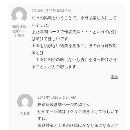
2016年1月25日 6:33 PM
久々の掲載ということで、今日は楽しみにして
いました。
隔週連載
微増ペー
また年間ペースで作者失踪・・・というのだけ
ジ希望
は避けてほしいです。
上着を脱がない徳夫を見るに、彼の言う煉獄対
策とは
「上着に相手の腕（ないし脚）を引っ掛けさせ
ること」だと予想します。
返信
2016年1月26日 2:54 AM
隔週連載微増ページ希望さん
せめて一回戦はサクサク描き上げて欲しいで
九兵衛
すね。
煉獄対策と上着の伏線はかなり気になるとこ