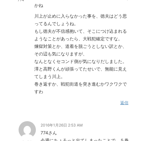
かね
川上が止めに入らなかった事を、徳夫はどう思
ってるんでしょうね。
もし徳夫が不信感抱いて、そこにつけ込まれる
ようなことがあったら、大戦犯確定ですな。
煉獄対策とか、道着を脱ごうとしない訳とか、
その辺も気になりますが、
なんとなくセコンド側が気になりだしました。
澤と高野くんが頑張ってたせいで、無能に見え
てしまう川上。
巻き返すか、戦犯街道を突き進むかワクワクで
すわ
返信
2016年1月26日 2:53 AM
774さん
今週にちょろっと出てしまったことで、５巻