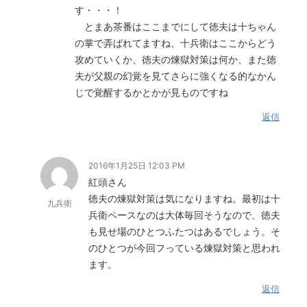
す・・・！
とまあ茶番はここまでにして徳夫は十ちゃん
の掌で弄ばれてますね、十兵衛はここからどう
攻めていくか、徳夫の煉獄対策は何か、また徳
夫が父親の幻覚を見てさらに強くなる的なかん
じで覚醒するかとかが見ものですね
返信
2016年1月25日 12:03 PM
紅頭さん
徳夫の煉獄対策は気になりますね。最初は十
九兵衛
兵衛ペースなのは大体毎回そうなので、徳夫
も見せ場のひとつふたつはあるでしょう。そ
のひとつが今回フっている煉獄対策と思われ
ます。
返信