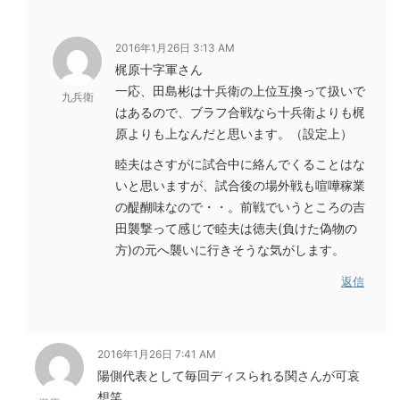
2016年1月26日 3:13 AM
梶原十字軍さん
一応、田島彬は十兵衛の上位互換って扱いで
九兵衛
はあるので、ブラフ合戦なら十兵衛よりも梶
原よりも上なんだと思います。（設定上）
睦夫はさすがに試合中に絡んでくることはな
いと思いますが、試合後の場外戦も喧嘩稼業
の醍醐味なので・・。前戦でいうところの吉
田襲撃って感じで睦夫は徳夫(負けた偽物の
方)の元へ襲いに行きそうな気がします。
返信
2016年1月26日 7:41 AM
陽側代表として毎回ディスられる関さんが可哀
想笑