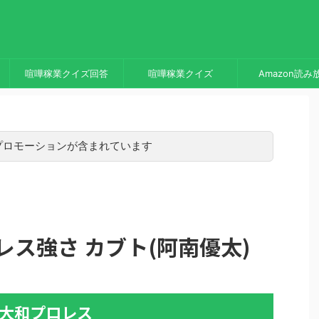
喧嘩稼業クイズ回答
喧嘩稼業クイズ
Amazon読み
プロモーションが含まれています
レス強さ カブト(阿南優太)
大和プロレス