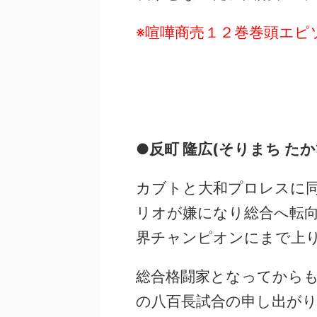
※喧嘩商売１２巻巻頭エピ
●反町 隆広(そりまち たか
カブトと大和プロレスに
リオが嫌になり総合へ転
界チャンピオンにまで上
総合格闘家となってから
の八百長試合の申し出が