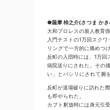
●薩摩 柿之介(さつま かき
大和プロレスの新人教育
入門テストの1万回スクワ
リングで一方的に痛めつ
反町の入団時には、1万回
病院送りにされた。その
い」とパシリにされて腕
反町が道場破りに訪れた
も即やられた。
カブト釈放時には身元引