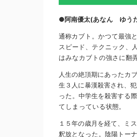
●阿南優太(あなん ゆうた
通称カブト。かつて最強
スピード、テクニック、
はみなカブトの強さに翻
人生の絶頂期にあったカ
生３人に暴漢殺害され、犯
った。中学生を殺害する
てしまっている状態。
１５年の歳月を経て、ミ
釈放となった。陰陽トー