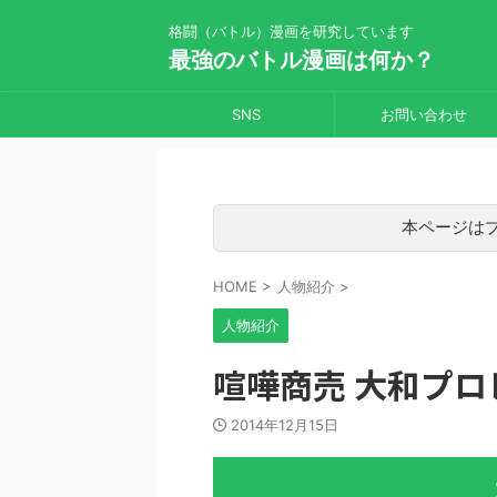
格闘（バトル）漫画を研究しています
最強のバトル漫画は何か？
SNS
お問い合わせ
本ページは
HOME
>
人物紹介
>
人物紹介
喧嘩商売 大和プロ
2014年12月15日