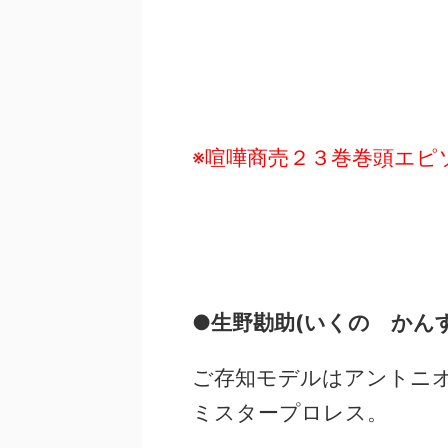
※喧嘩商売２３巻巻頭エピ
●
生野勘助(いくの かん
ご存知モデルはアントニ
ミスタープロレス。