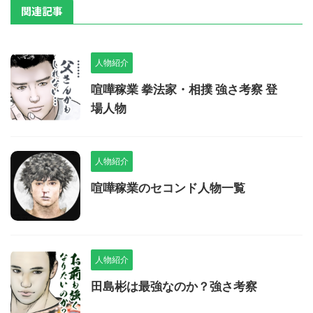
関連記事
人物紹介
喧嘩稼業 拳法家・相撲 強さ考察 登
場人物
人物紹介
喧嘩稼業のセコンド人物一覧
人物紹介
田島彬は最強なのか？強さ考察