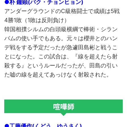
●朴 鐘顕(パク・チョンヒョン)
アンダーグラウンドのC級格闘士で成績は5戦
4勝1敗（1敗は反則負け）
韓国相撲シルムの白頭級横綱で棒術・シラン
バムの使い手でもある。元々は櫻井とのハン
デ戦をする予定だったが急遽田島彬と戦うこ
とになった。この試合は、『線を超えたら射
殺する』というルールだったが、田島の引い
た嘘の線を超えてあっけなく射殺された。
喧嘩師
●工藤優作(くどう ゆうさく)