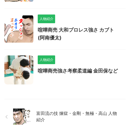
人物紹介
喧嘩商売 大和プロレス強さ カブト
(阿南優太)
人物紹介
喧嘩商売強さ考察柔道編 金田保など
富田流の技 煉獄・金剛・無極・高山 人物
紹介