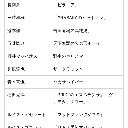
長南亮
『ピラニア』
三崎和雄
『GRABAKAのヒットマン』
瀧本誠
吉田道場の異端児』
五味隆典
天下無双の火の玉ボーイ
櫻井マッハ速人
野生のカリスマ
川尻達也
ザ・クラッシャー
青木真也
バカサバイバー
石田光洋
『PRIDEのエスペランサ』「ダイ
ナモタックラー」
ルイス・アゼレード
『マッドファンタジスタ』
ルイス・ブスカペ
『リトル柔術マジシャン』