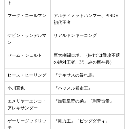
ト
マーク・コールマン
アルティメットハンマー、PIRDE
初代王者
ケビン・ランデルマ
リアルドンキーコング
ン
セーム・シュルト
巨大格闘ロボ、（k-1では難攻不落
の絶対王者、悲しみの巨神兵）
ヒース・ヒーリング
『テキサスの暴れ馬』
小川直也
『ハッスル暴走王』
エメリヤーエンコ・
『最強皇帝の弟』『刺青雷帝』
アレキサンダー
ゲーリーグッドリッ
『剛力王』『ビッグダディ』
チ