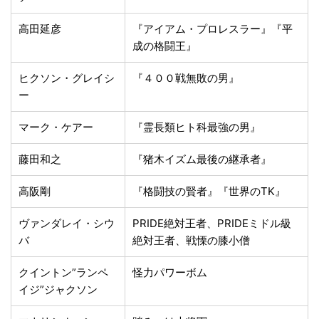
高田延彦
『アイアム・プロレスラー』『平
成の格闘王』
ヒクソン・グレイシ
『４００戦無敗の男』
ー
マーク・ケアー
『霊長類ヒト科最強の男』
藤田和之
『猪木イズム最後の継承者』
高阪剛
『格闘技の賢者』『世界のTK』
ヴァンダレイ・シウ
PRIDE絶対王者、PRIDEミドル級
バ
絶対王者、戦慄の膝小僧
クイントン”ランペ
怪力パワーボム
イジ”ジャクソン