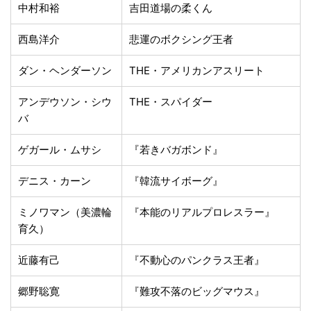
中村和裕
吉田道場の柔くん
西島洋介
悲運のボクシング王者
ダン・ヘンダーソン
THE・アメリカンアスリート
アンデウソン・シウ
THE・スパイダー
バ
ゲガール・ムサシ
『若きバガボンド』
デニス・カーン
『韓流サイボーグ』
ミノワマン（美濃輪
『本能のリアルプロレスラー』
育久）
近藤有己
『不動心のパンクラス王者』
郷野聡寛
『難攻不落のビッグマウス』