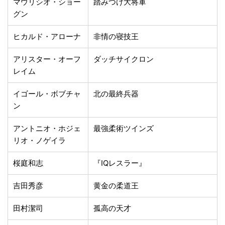
マウリシオ・ショー
踏みつけ大将軍
グン
ヒカルド・アローナ
非情の寝技王
アリスター・オーフ
ダッチサイクロン
レイム
イゴール・ボブチャ
北の最終兵器
ン
アントニオ・ホジェ
最強柔術ツインズ
リオ・ノゲイラ
桜庭和志
『IQレスラー』
吉田秀彦
黄金の柔道王
田村潔司
孤高の天才